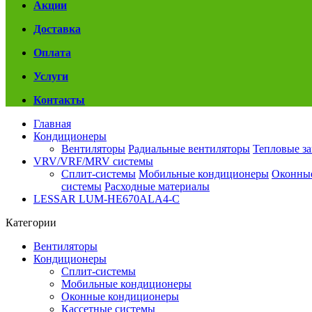
Акции
Доставка
Оплата
Услуги
Контакты
Главная
Кондиционеры
Вентиляторы
Радиальные вентиляторы
Тепловые з
VRV/VRF/MRV системы
Сплит-системы
Мобильные кондиционеры
Оконны
системы
Расходные материалы
LESSAR LUM-HE670ALA4-C
Категории
Вентиляторы
Кондиционеры
Сплит-системы
Мобильные кондиционеры
Оконные кондиционеры
Кассетные системы