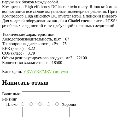
наружных блоков между собой.
Компрессор High efficiency DC inerter twin rotary. Японский
воплотились все самые актуальные инженерные решения. Приме
Компрессор High efficiency DC inverter scroll. Японский инве
Для моделей оборудования линейки Citadel специалисты LESS
резьбовых соединений и не требующий спаянных соединений.
Технические характеристики
Холодопроизводительность, кВт 
Теплопроизводительность, кВт 
EER (класс) 3.22
COP (класс) 3.79
Объем рециркулируемого воздуха, м
Количество хладагента, г 18500
Категории:
VRV/VRF/MRV системы
Написать отзыв
Ваше имя:
Рейтинг
Плохо
Хорошо