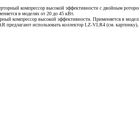
 инверторный компрессор высокой эффективности с двойным рото
няется в моделях от 20 до 45 кВт.
рторный компрессор высокой эффективности. Применяется в моделя
AR предлагают использовать коллектор LZ-VLR4 (см. картинку)
67
75
^3 22100