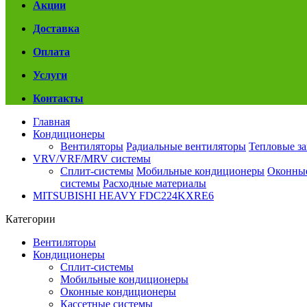
Акции
Доставка
Оплата
Услуги
Контакты
Главная
Кондиционеры
Вентиляторы
Радиальные вентиляторы
Тепловые з
VRV/VRF/MRV системы
Сплит-системы
Мобильные кондиционеры
Оконны
системы
Расходные материалы
MITSUBISHI HEAVY FDC224KXRE6
Категории
Вентиляторы
Кондиционеры
Сплит-системы
Мобильные кондиционеры
Оконные кондиционеры
Кассетные системы