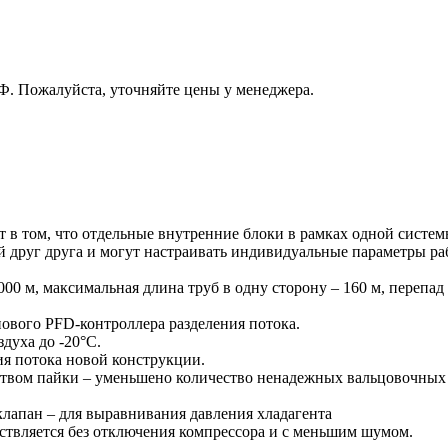
РФ. Пожалуйста, уточняйте цены у менеджера.
т в том, что отдельные внутренние блоки в рамках одной систем
ий друг друга и могут настраивать индивидуальные параметры 
00 м, максимальная длина труб в одну сторону – 160 м, перепа
ового PFD-контроллера разделения потока.
духа до -20°С.
ия потока новой конструкции.
дством пайки – уменьшено количество ненадежных вальцовочных
лапан – для выравнивания давления хладагента
ствляется без отключения компрессора и с меньшим шумом.