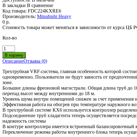
В закладки
В сравнение
Код товара:
FDC224KXRE6
Производитель:
Mitsubishi Heavy
0 р.
Стоимость товара может меняться в зависимости от курса ЦБ 
Кол-во
Описание
Отзывы (0)
Трехтрубная VRF-система, главная особенность которой состои
одновременно. Пользователи не будут зависеть от предпочтен
зоне.
Большие длины фреоновой магистрали. Общая длина труб до 10
перепад высот между внутренними до 18 м.
Уровень шума внутри помещений снижен за счет применения н
Эффективная работа на обогрев при температуре наружного воз
В трехтрубной системе КХ6 используется контроллер разделен
Подсоединение труб хладагента теперь осуществляется посре
надежность системы
В контуре контроллера имеется встроенный балансировочный к
Переключение режима работы внутреннего блока теперь осуще