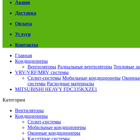
Акции
Доставка
Оплата
Услуги
Контакты
Главная
Кондиционеры
Вентиляторы
Радиальные вентиляторы
Тепловые з
VRV/VRF/MRV системы
Сплит-системы
Мобильные кондиционеры
Оконны
системы
Расходные материалы
MITSUBISHI HEAVY FDC335KXZE1
Категории
Вентиляторы
Кондиционеры
Сплит-системы
Мобильные кондиционеры
Оконные кондиционеры
Кассетные системы