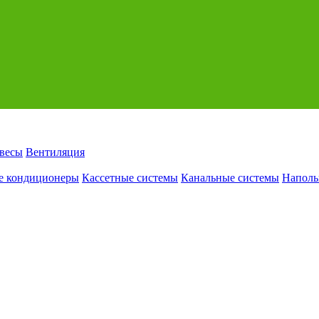
авесы
Вентиляция
е кондиционеры
Кассетные системы
Канальные системы
Наполь