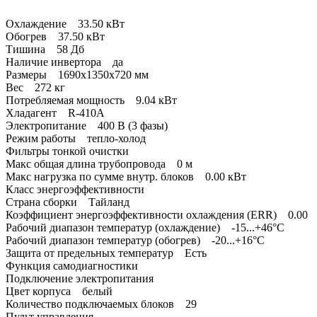
Охлаждение 33.50 кВт
Обогрев 37.50 кВт
Тишина 58 Дб
Наличие инвертора да
Размеры 1690х1350х720 мм
Вес 272 кг
Потребляемая мощность 9.04 кВт
Хладагент R-410A
Электропитание 400 В (3 фазы)
Режим работы тепло-холод
Фильтры тонкой очистки
Макс общая длина трубопровода 0 м
Макс нагрузка по сумме внутр. блоков 0.00 кВт
Класс энергоэффективности
Страна сборки Тайланд
Коэффициент энергоэффективности охлаждения (ERR) 0.00
Рабочий диапазон температур (охлаждение) -15...+46°C
Рабочий диапазон температур (обогрев) -20...+16°C
Защита от предельных температур Есть
Функция самодиагностики
Подключение электропитания
Цвет корпуса белый
Количество подключаемых блоков 29
Пульт управления