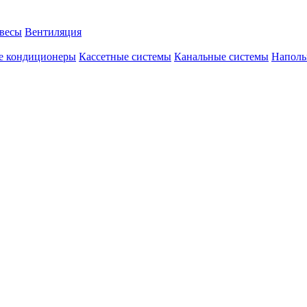
авесы
Вентиляция
е кондиционеры
Кассетные системы
Канальные системы
Наполь