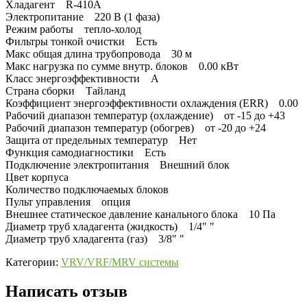
Хладагент R-410A
Электропитание 220 В (1 фаза)
Режим работы тепло-холод
Фильтры тонкой очистки Есть
Макс общая длина трубопровода 30 м
Макс нагрузка по сумме внутр. блоков 0.00 кВт
Класс энергоэффективности A
Страна сборки Тайланд
Коэффициент энергоэффективности охлаждения (ERR) 0.00
Рабочий диапазон температур (охлаждение) от -15 до +43
Рабочий диапазон температур (обогрев) от -20 до +24
Защита от предельных температур Нет
Функция самодиагностики Есть
Подключение электропитания Внешний блок
Цвет корпуса
Количество подключаемых блоков
Пульт управления опция
Внешнее статическое давление канального блока 10 Па
Диаметр труб хладагента (жидкость) 1/4" "
Диаметр труб хладагента (газ) 3/8" "
Категории:
VRV/VRF/MRV системы
Написать отзыв