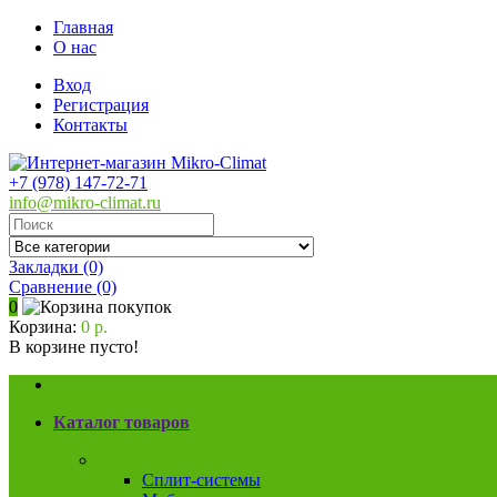
Главная
О нас
Вход
Регистрация
Контакты
+7 (978) 147-72-71
info@mikro-climat.ru
Закладки (0)
Сравнение
(0)
0
Корзина:
0 р.
В корзине пусто!
Каталог товаров
Кондиционеры
Сплит-системы