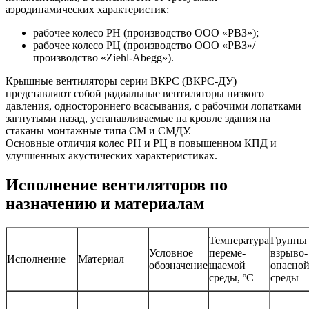
аэродинамических характеристик:
рабочее колесо РН (производство ООО «РВЗ»);
рабочее колесо РЦ (производство ООО «РВЗ»/
производство «Ziehl-Abegg»).
Крышные вентиляторы серии ВКРС (ВКРС-ДУ)
представляют собой радиальные вентиляторы низкого
давления, одностороннего всасывания, с рабочими лопатками
загнутыми назад, устанавливаемые на кровле здания на
стаканы монтажные типа СМ и СМДУ.
Основные отличия колес РН и РЦ в повышенном КПД и
улучшенных акустических характеристиках.
Исполнение вентиляторов по
назначению и материалам
Температура
Группы
Условное
переме-
взрыво-
Исполнение
Материал
обозначение
щаемой
опасно
среды, ºС
среды