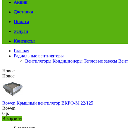
Акции
Доставка
Оплата
Услуги
Контакты
Главная
Радиальные вентиляторы
Вентиляторы
Кондиционеры
Тепловые завесы
Вент
Новое
Новое
Rowen Крышный вентилятор ВКРФ-М 22/125
Rowen
0 р.
В корзину