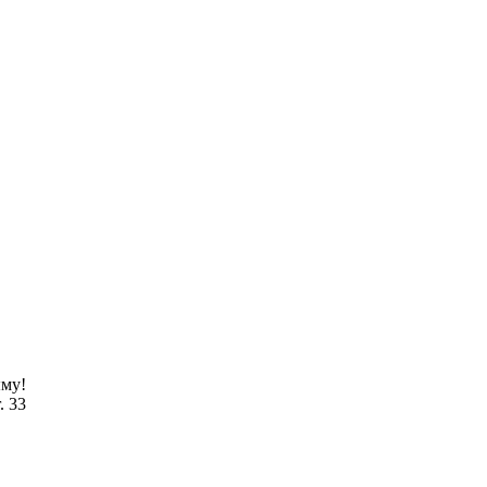
ыму!
. 33