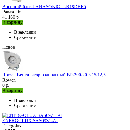
Внешний блок PANASONIC U-B18DBE5
Panasonic
41 160 р.
В корзину
В закладки
Сравнение
Новое
Rowen Вентилятор радиальный ВР-200-20 3,15/12,5
Rowen
0 р.
В корзину
В закладки
Сравнение
ENERGOLUX SAS09Z1-AI
Energolux