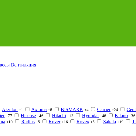
авесы
Вентиляция
Akvilon
Axioma
BISMARK
Carrier
Cent
+1
+8
+4
+24
ier
Hisense
Hitachi
Hyundai
Kitano
+77
+46
+13
+48
+36
ima
Radius
Rover
Rovex
Sakata
T
+10
+5
+16
+5
+19