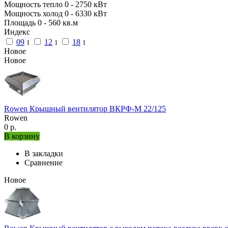
Мощность тепло
0
-
2750
кВт
Мощность холод
0
-
6330
кВт
Площадь
0
-
560
кв.м
Индекс
09
12
18
1
1
1
Новое
Новое
Rowen Крышный вентилятор ВКРФ-М 22/125
Rowen
0 р.
В корзину
В закладки
Сравнение
Новое