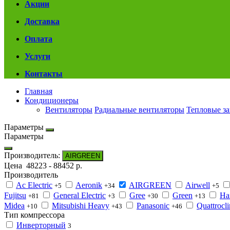
Акции
Доставка
Оплата
Услуги
Контакты
Главная
Кондиционеры
Вентиляторы
Радиальные вентиляторы
Тепловые з
Параметры
Параметры
Производитель:
AIRGREEN
Цена
48223
-
88452
р.
Производитель
Ac Electric
Aeronik
AIRGREEN
Airwell
+5
+34
+5
Fujitsu
General Electric
Gree
Green
Ha
+81
+3
+30
+13
Midea
Mitsubishi Heavy
Panasonic
Quattrocl
+10
+43
+46
Тип компрессора
Инверторный
3