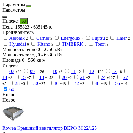
Параметры
Параметры
Индекс:
60
Цена
155823
-
635145
р.
Производитель
Aeronik
Carrier
Energolux
Fujitsu
Haier
2
3
4
2
2
Hyundai
Kitano
TIMBERK
Tosot
6
3
6
3
Мощность тепло
0
-
2750
кВт
Мощность холод
0
-
6330
кВт
Площадь
0
-
560
кв.м
Индекс
07
09
10
11
12
13
+89
+126
+6
+2
+120
+8
14
15
18
20
21
24
27
+8
+7
+153
+2
+21
+127
28
30
36
42
48
56
+5
+6
+27
+48
+21
+48
+16
60
Новое
Новое
Rowen Крышный вентилятор ВКРФ-М 22/125