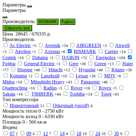
Параметры
Параметры
Производитель:
BISMARK
Fujitsu
Сбросить все
Цена
28645
-
670335
р.
Производитель
Ac Electric
Aeronik
AIRGREEN
Airwell
+5
+34
+3
Akvilon
Axioma
BISMARK
Carrier
+5
+1
+8
+24
Centek
Dahatsu
DAIKIN
Energolux
+10
+3
+72
+109
Fujitsu
General Electric
Gree
Green
Haier
+3
+30
+13
Hisense
Hitachi
Hyundai
Kitano
+77
+46
+13
+48
+36
Komatsu
Lanzkraft
Lessar
MDV
+2
+10
+36
+6
Midea
Mitsubishi Heavy
Panasonic
+10
+43
+46
Quattroclima
Radius
Rover
Rovex
+10
+5
+16
+5
Sakata
TIMBERK
Toshiba
Tosot
+19
+44
+14
+43
Тип компрессора
Инверторный
Обычный (on/off)
11
4
Мощность тепло
0
-
2750
кВт
Мощность холод
0
-
6330
кВт
Площадь
0
-
560
кв.м
Индекс
07
09
12
14
18
24
30
2
4
7
4
10
10
9