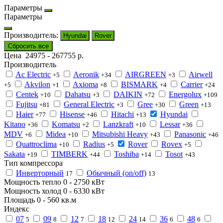
Параметры
Параметры
Производитель:
Hyundai
Rover
Сбросить все
Цена
24975
-
267755
р.
Производитель
Ac Electric
Aeronik
AIRGREEN
Airwell
+5
+34
+3
Akvilon
Axioma
BISMARK
Carrier
+5
+1
+8
+4
+24
Centek
Dahatsu
DAIKIN
Energolux
+10
+3
+72
+109
Fujitsu
General Electric
Gree
Green
+81
+3
+30
+13
Haier
Hisense
Hitachi
Hyundai
+77
+46
+13
Kitano
Komatsu
Lanzkraft
Lessar
+36
+2
+10
+36
MDV
Midea
Mitsubishi Heavy
Panasonic
+6
+10
+43
+46
Quattroclima
Radius
Rover
Rovex
+10
+5
+5
Sakata
TIMBERK
Toshiba
Tosot
+19
+44
+14
+43
Тип компрессора
Инверторный
Обычный (on/off)
17
13
Мощность тепло
0
-
2750
кВт
Мощность холод
0
-
6330
кВт
Площадь
0
-
560
кв.м
Индекс
07
09
12
18
24
36
48
5
8
7
12
14
6
6