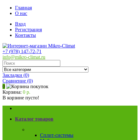
Главная
О нас
Вход
Регистрация
Контакты
+7 (978) 147-72-71
info@mikro-climat.ru
Закладки (0)
Сравнение
(0)
0
Корзина:
0 р.
В корзине пусто!
Каталог товаров
Кондиционеры
Сплит-системы