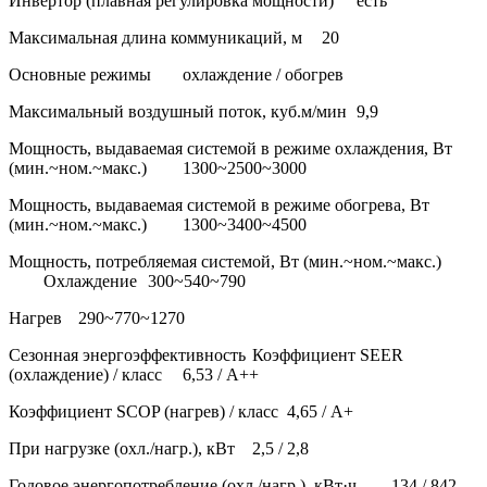
Инвертор (плавная регулировка мощности)
есть
Максимальная длина коммуникаций, м
20
Основные режимы
охлаждение / обогрев
Максимальный воздушный поток, куб.м/мин
9,9
Мощность, выдаваемая системой в режиме охлаждения, Вт
(мин.~ном.~макс.)
1300~2500~3000
Мощность, выдаваемая системой в режиме обогрева, Вт
(мин.~ном.~макс.)
1300~3400~4500
Мощность, потребляемая системой, Вт (мин.~ном.~макс.)
Охлаждение
300~540~790
Нагрев
290~770~1270
Сезонная энергоэффективность
Коэффициент SEER
(охлаждение) / класс
6,53 / А++
Коэффициент SCOP (нагрев) / класс
4,65 / А+
При нагрузке (охл./нагр.), кВт
2,5 / 2,8
Годовое энергопотребление (охл./нагр.), кВт·ч
134 / 842