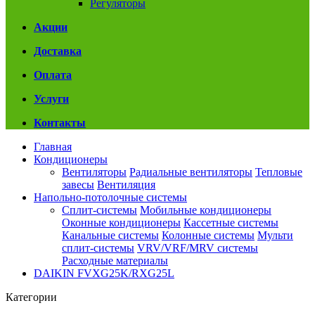
Регуляторы
Акции
Доставка
Оплата
Услуги
Контакты
Главная
Кондиционеры
Вентиляторы
Радиальные вентиляторы
Тепловые
завесы
Вентиляция
Напольно-потолочные системы
Сплит-системы
Мобильные кондиционеры
Оконные кондиционеры
Кассетные системы
Канальные системы
Колонные системы
Мульти
сплит-системы
VRV/VRF/MRV системы
Расходные материалы
DAIKIN FVXG25K/RXG25L
Категории