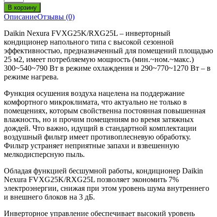
Описание
Отзывы (0)
Daikin Nexura FVXG25K/RXG25L – инверторный
кондиционер напольного типа с высокой сезонной
эффективностью, предназначенный для помещений площадью
25 м2, имеет потребляемую мощность (мин.~ном.~макс.)
300~540~790 Вт в режиме охлаждения и 290~770~1270 Вт – в
режиме нагрева.
Функция осушения воздуха нацелена на поддержание
комфортного микроклимата, что актуально не только в
помещениях, которым свойственна постоянная повышенная
влажность, но и прочим помещениям во время затяжных
дождей. Что важно, идущий в стандартной комплектации
воздушный фильтр имеет противоплесневую обработку.
Фильтр устраняет неприятные запахи и взвешенную
мелкодисперсную пыль.
Обладая функцией бесшумной работы, кондиционер Daikin
Nexura FVXG25K/RXG25L позволяет экономить 7%
электроэнергии, снижая при этом уровень шума внутреннего
и внешнего блоков на 3 дБ.
Инверторное управление обеспечивает высокий уровень