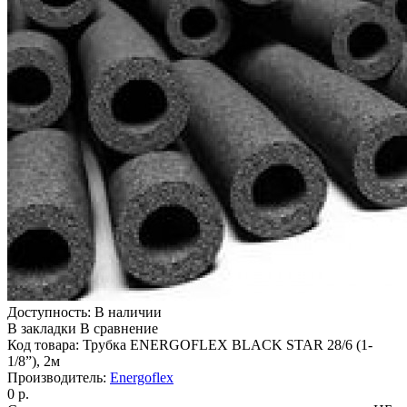
Доступность:
В наличии
В закладки
В сравнение
Код товара:
Трубка ENERGOFLEX BLACK STAR 28/6 (1-
1/8”), 2м
Производитель:
Energoflex
0 р.