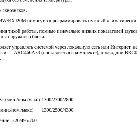
 сквозняков.
MW/RXJ20M помогут запрограммировать нужный климатический 
ия тихой работы, помимо изначально низких показателей звуко
ны наружного блока.
оляет управлять системой через локальную сеть или Интернет, 
ый — ARC466A33 (поставляется в комплекте), проводной BRC07
.
т (мин./ном./макс)
1300/2300/2800
мин./ном./макс)
1300/2500/4300
ение
320/495/760