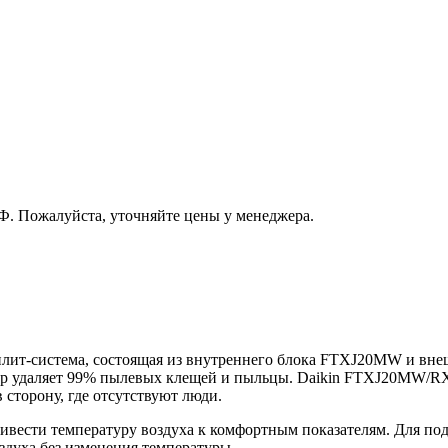
РФ. Пожалуйста, уточняйте цены у менеджера.
лит-система, состоящая из внутреннего блока FTXJ20MW и в
ьтр удаляет 99% пылевых клещей и пыльцы. Daikin FTXJ20MW/R
 сторону, где отсутствуют люди.
ивести температуру воздуха к комфортным показателям. Для по
духа без изменения температуры.