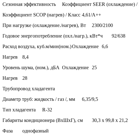
Сезонная эффективность
Коэффициент SEER (охлаждение) /
Коэффициент SCOP (нагрев) / Класс
4,61/А++
При нагрузке (охлаждение./нагрев), Вт
2300/2100
Годовое энергопотребление (охл./нагр.), кВт*ч
92/638
Расход воздуха, куб.м/мин(ном.)
Охлаждение
6,6
Нагрев
8,4
Уровень шума, (ном.), дБА
Охлаждение
25
Нагрев
28
Трубопровод хладагента
Диаметр труб: жидкость / газ /, мм
6,35/9,5
Тип хладагента
R-32
Габариты кондиционера (ВxШxГ), см
30,3 х 99,8 х 21,2
Фаза
однофазный