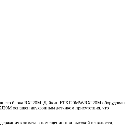
нешнего блока RXJ20M. Дайкин FTXJ20MW/RXJ20M оборудован
XJ20M оснащен двухзонным датчиком присутствия, что
ддержания климата в помещении при высокой влажности,