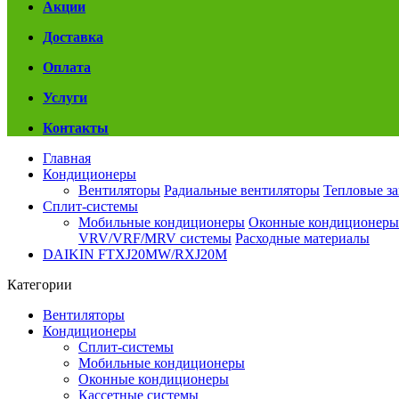
Акции
Доставка
Оплата
Услуги
Контакты
Главная
Кондиционеры
Вентиляторы
Радиальные вентиляторы
Тепловые з
Сплит-системы
Мобильные кондиционеры
Оконные кондиционеры
VRV/VRF/MRV системы
Расходные материалы
DAIKIN FTXJ20MW/RXJ20M
Категории
Вентиляторы
Кондиционеры
Сплит-системы
Мобильные кондиционеры
Оконные кондиционеры
Кассетные системы