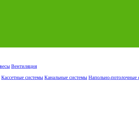
авесы
Вентиляция
Кассетные системы
Канальные системы
Напольно-потолочные 