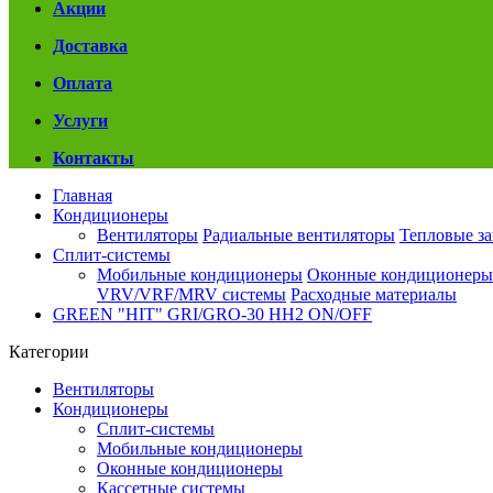
Акции
Доставка
Оплата
Услуги
Контакты
Главная
Кондиционеры
Вентиляторы
Радиальные вентиляторы
Тепловые з
Сплит-системы
Мобильные кондиционеры
Оконные кондиционеры
VRV/VRF/MRV системы
Расходные материалы
GREEN "HIT" GRI/GRO-30 HH2 ON/OFF
Категории
Вентиляторы
Кондиционеры
Сплит-системы
Мобильные кондиционеры
Оконные кондиционеры
Кассетные системы