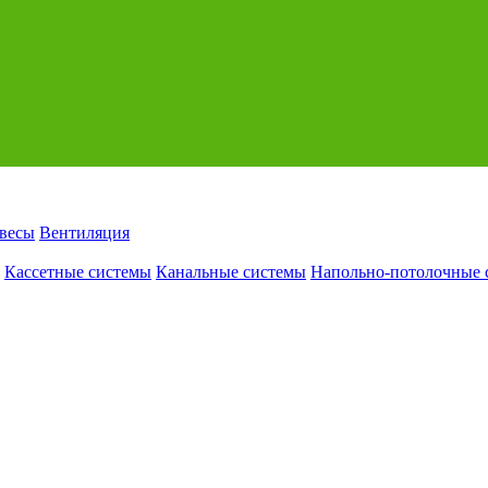
авесы
Вентиляция
Кассетные системы
Канальные системы
Напольно-потолочные 