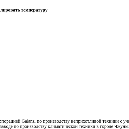
олировать температуру
орпорацией Galanz, по производству неприхотливой техники с у
аводе по производству климатической техники в городе Чжуньш