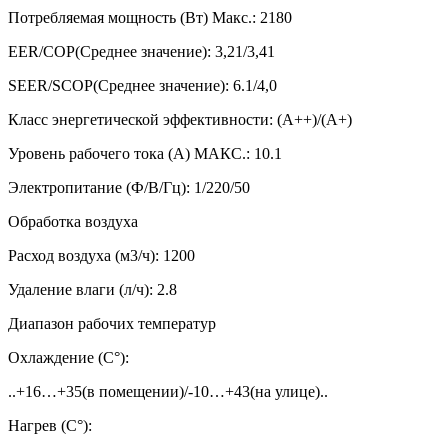
Потребляемая мощность (Вт) Макс.:
2180
EER/COP(Среднее значение):
3,21/3,41
SEER/SCOP(Среднее значение):
6.1/4,0
Класс энергетической эффективности:
(A++)/(A+)
Уровень рабочего тока (А) МАКС.:
10.1
Электропитание (Ф/В/Гц):
1/220/50
Обработка воздуха
Расход воздуха (м3/ч):
1200
Удаление влаги (л/ч):
2.8
Диапазон рабочих температур
Охлаждение (С°):
..+16…+35(в помещении)/-10…+43(на улице)..
Нагрев (С°):