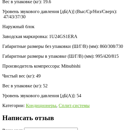
Вес в упаковке (кг):
19.6
Уровень звукового давления [дБ(А)] (Выс/Ср/Низ/Сверх):
47/43/37/30
Наружный блок
Заводская маркировка:
1U24GS1ERA
Габаритные размеры без упаковки (Ш/Г/В) (мм):
860/308/730
Габаритные размеры в упаковке (Ш/Г/В) (мм):
995/420/815
Производитель компрессора:
Mitsubishi
Чистый вес (кг):
49
Вес в упаковке (кг):
52
Уровень звукового давления [дБ(А)]:
54
Категории:
Кондиционеры
,
Сплит-системы
Написать отзыв