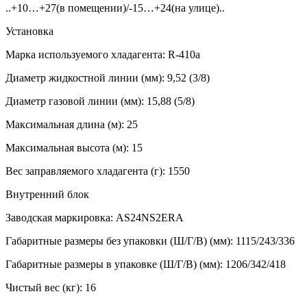
..+10…+27(в помещении)/-15…+24(на улице)..
Установка
Марка используемого хладагента:
R-410a
Диаметр жидкостной линии (мм):
9,52 (3/8)
Диаметр газовой линии (мм):
15,88 (5/8)
Максимальная длина (м):
25
Максимальная высота (м):
15
Вес заправляемого хладагента (г):
1550
Внутренний блок
Заводская маркировка:
AS24NS2ERA
Габаритные размеры без упаковки (Ш/Г/В) (мм):
1115/243/336
Габаритные размеры в упаковке (Ш/Г/В) (мм):
1206/342/418
Чистый вес (кг):
16