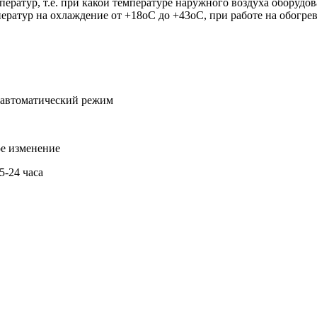
атур, т.е. при какой температуре наружного воздуха оборудова
ратур на охлаждение от +18oC до +43oC, при работе на обогре
и автоматический режим
ое изменение
5-24 часа