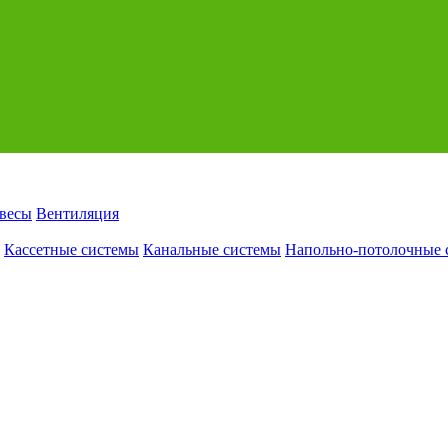
авесы
Вентиляция
Кассетные системы
Канальные системы
Напольно-потолочные 