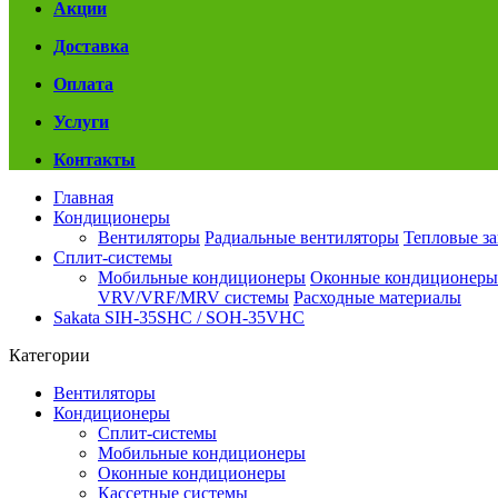
Акции
Доставка
Оплата
Услуги
Контакты
Главная
Кондиционеры
Вентиляторы
Радиальные вентиляторы
Тепловые з
Сплит-системы
Мобильные кондиционеры
Оконные кондиционеры
VRV/VRF/MRV системы
Расходные материалы
Sakata SIH-35SHC / SOH-35VHC
Категории
Вентиляторы
Кондиционеры
Сплит-системы
Мобильные кондиционеры
Оконные кондиционеры
Кассетные системы