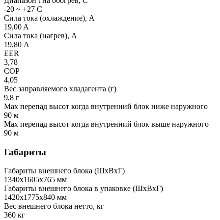
Диапазон t на обогрев, С
-20 ~ +27 С
Сила тока (охлаждение), А
19,00 A
Сила тока (нагрев), А
19,80 А
EER
3,78
COP
4,05
Вес заправляемого хладагента (г)
9,8 г
Мах перепад высот когда внутренний блок ниже наружного
90 м
Мах перепад высот когда внутренний блок выше наружного
90 м
Габариты
Габариты внешнего блока (ШхВхГ)
1340х1605х765 мм
Габариты внешнего блока в упаковке (ШхВхГ)
1420х1775х840 мм
Вес внешнего блока нетто, кг
360 кг