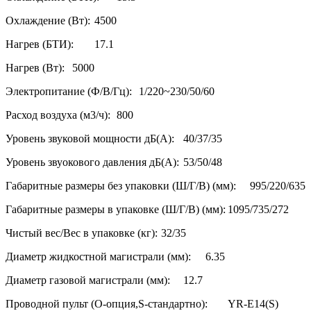
Охлаждение (Вт):
4500
Нагрев (БТИ):
17.1
Нагрев (Вт):
5000
Электропитание (Ф/В/Гц):
1/220~230/50/60
Расход воздуха (м3/ч):
800
Уровень звуковой мощности дБ(А):
40/37/35
Уровень звуокового давления дБ(А):
53/50/48
Габаритные размеры без упаковки (Ш/Г/В) (мм):
995/220/635
Габаритные размеры в упаковке (Ш/Г/В) (мм):
1095/735/272
Чистый вес/Вес в упаковке (кг):
32/35
Диаметр жидкостной магистрали (мм):
6.35
Диаметр газовой магистрали (мм):
12.7
Проводной пульт (O-опция,S-стандартно):
YR-E14(S)