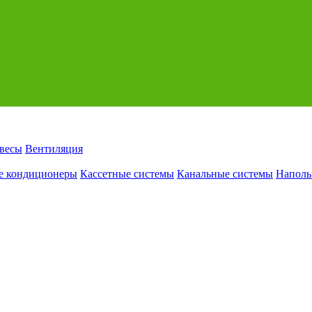
авесы
Вентиляция
е кондиционеры
Кассетные системы
Канальные системы
Наполь