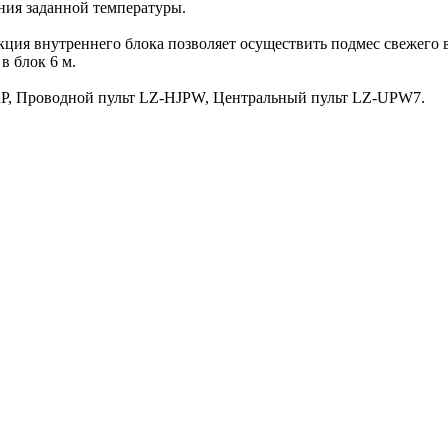
ния заданной температуры.
ция внутреннего блока позволяет осуществить подмес свежего в
в блок 6 м.
KP, Проводной пульт LZ-HJPW, Центральный пульт LZ-UPW7.
 6047 / 7468