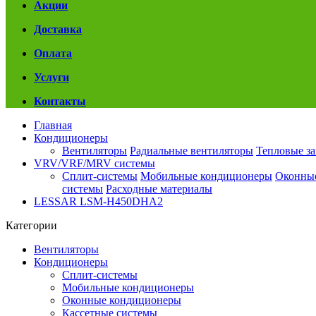
Акции
Доставка
Оплата
Услуги
Контакты
Главная
Кондиционеры
Вентиляторы
Радиальные вентиляторы
Тепловые з
VRV/VRF/MRV системы
Сплит-системы
Мобильные кондиционеры
Оконны
системы
Расходные материалы
LESSAR LSM-H450DHA2
Категории
Вентиляторы
Кондиционеры
Сплит-системы
Мобильные кондиционеры
Оконные кондиционеры
Кассетные системы