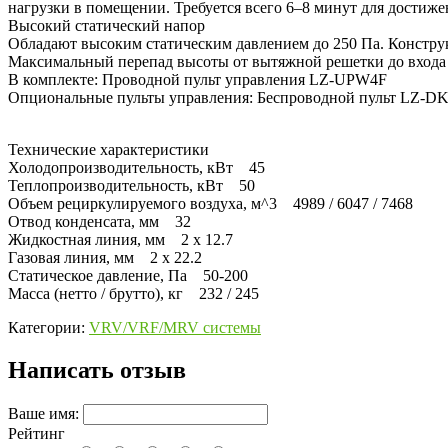
нагрузки в помещении. Требуется всего 6–8 минут для достиже
Высокий статический напор
Обладают высоким статическим давлением до 250 Па. Конструк
Максимальный перепад высоты от вытяжной решетки до входа 
В комплекте: Проводной пульт управления LZ-UPW4F
Опциональные пульты управления: Беспроводной пульт LZ-D
Технические характеристики
Холодопроизводительность, кВт 45
Теплопроизводительность, кВт 50
Объем рециркулируемого воздуха, м^3 4989 /
Отвод конденсата, мм 32
Жидкостная линия, мм 2 x 12.7
Газовая линия, мм 2 x 22.2
Статическое давление, Па 50-200
Масса (нетто / брутто), кг 232 / 245
Категории:
VRV/VRF/MRV системы
Написать отзыв
Ваше имя:
Рейтинг