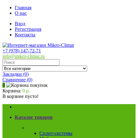
Главная
О нас
Вход
Регистрация
Контакты
+7 (978) 147-72-71
info@mikro-climat.ru
Закладки (0)
Сравнение
(0)
0
Корзина:
0 р.
В корзине пусто!
Каталог товаров
Кондиционеры
Сплит-системы