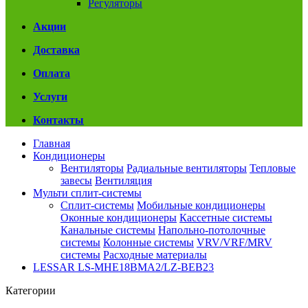
Регуляторы
Акции
Доставка
Оплата
Услуги
Контакты
Главная
Кондиционеры
Вентиляторы
Радиальные вентиляторы
Тепловые
завесы
Вентиляция
Мульти сплит-системы
Сплит-системы
Мобильные кондиционеры
Оконные кондиционеры
Кассетные системы
Канальные системы
Напольно-потолочные
системы
Колонные системы
VRV/VRF/MRV
системы
Расходные материалы
LESSAR LS-МHE18BMA2/LZ-BEB23
Категории