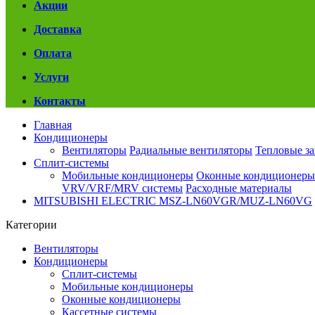
Акции
Доставка
Оплата
Услуги
Контакты
Главная
Кондиционеры
Вентиляторы
Радиальные вентиляторы
Тепловые з
Сплит-системы
Мобильные кондиционеры
Оконные кондиционеры
VRV/VRF/MRV системы
Расходные материалы
MITSUBISHI ELECTRIC MSZ-LN60VGR/MUZ-LN60VG
Категории
Вентиляторы
Кондиционеры
Сплит-системы
Мобильные кондиционеры
Оконные кондиционеры
Кассетные системы