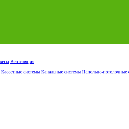
авесы
Вентиляция
Кассетные системы
Канальные системы
Напольно-потолочные 